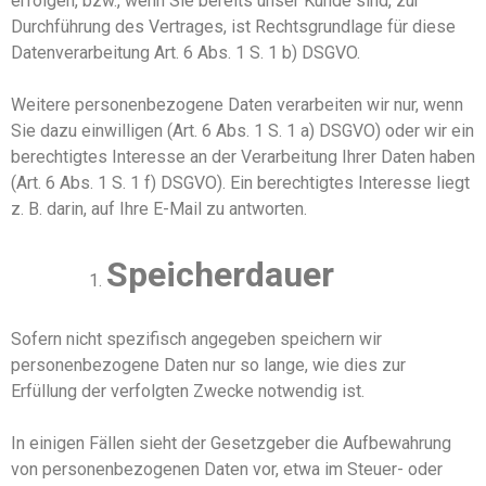
erfolgen, bzw., wenn Sie bereits unser Kunde sind,
zur
Durchführung des Vertrages,
ist
Rechtsgrundlage für diese
Datenverarbeitung Art. 6 Abs. 1
S
.
1
b) DSGVO.
Weitere personenbezogene Daten
verarbeiten
wir nur, wenn
Sie dazu einwilligen
(
Art. 6 Abs. 1
S
.
1
a
) DSGVO
)
oder
wir ein
berechtigtes Interesse an der Verarbeitung Ihrer Daten haben
(
Art. 6 Abs. 1
S
.
1
f
) DSGVO
)
.
Ein berechtigtes Interesse liegt
z. B. darin, auf Ihre E-Mail zu antworten.
Speicherdauer
Sofern nicht spezifisch angegeben speichern wir
personenbezogene Daten nur so lange, wie dies zur
Erfüllung der verfolgten Zwecke notwendig ist.
In einigen Fällen sieht der Gesetzgeber die Aufbewahrung
von
personenbezogenen
Daten vor, etwa im Steuer- oder