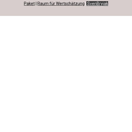
Paket
|
Raum für Wertschätzung
|
SvenBryjak