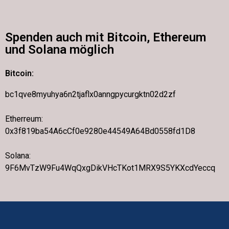
Spenden auch mit Bitcoin, Ethereum
und Solana möglich
Bitcoin:
bc1qve8myuhya6n2tjaflx0anngpycurgktn02d2zf
Etherreum:
0x3f819ba54A6cCf0e9280e44549A64Bd0558fd1D8
Solana:
9F6MvTzW9Fu4WqQxgDikVHcTKot1MRX9S5YKXcdYeccq