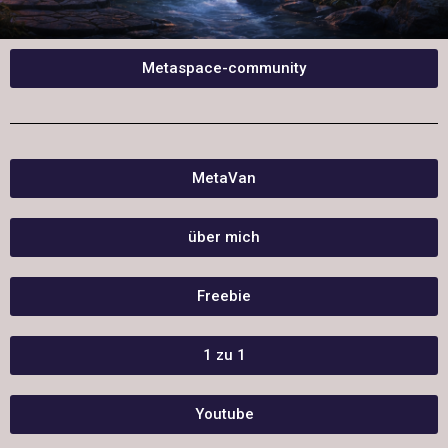
Metaspace-community
MetaVan
über mich
Freebie
1 zu 1
Youtube