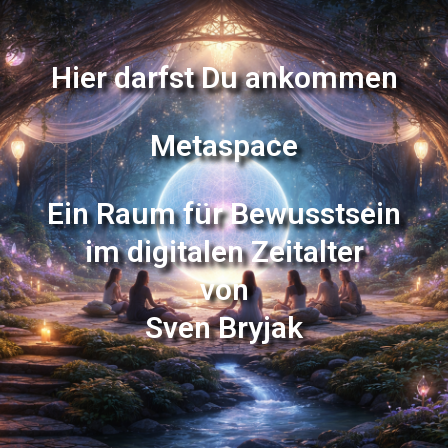
Hier darfst Du ankommen
Metaspace
Ein Raum für Bewusstsein
im digitalen Zeitalter
von
Sven Bryjak