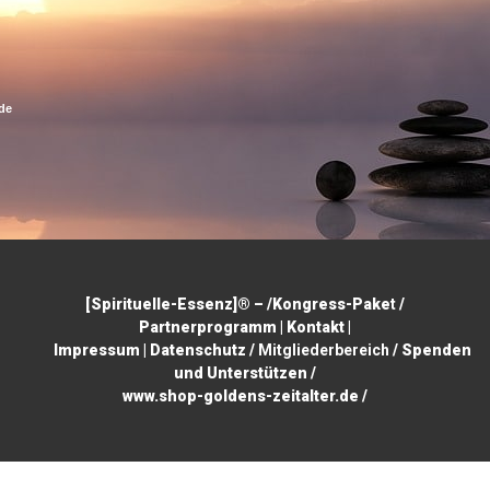
de
[
Spirituelle-Essenz
]® –
/
Kongress-Pake
t
/
Partnerprogramm
|
Kontakt
|
Imp
ressum
|
Datenschutz
/
Mitgliederbereich
/
Spenden
und Unterstützen
/
w
ww.shop-goldens-zeitalter.de
/