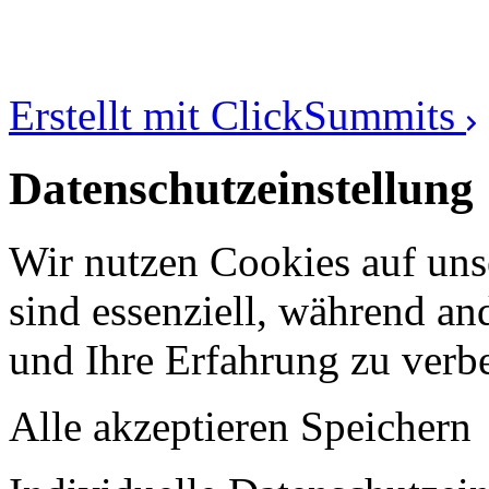
[
Spirituelle-Essenz
]® –
/
Kongress-Pake
t
/
Partnerprogram
w
ww.shop
Erstellt mit
ClickSummits
Datenschutzeinstellung
Wir nutzen Cookies auf uns
sind essenziell, während an
und Ihre Erfahrung zu verbe
Alle akzeptieren
Speichern