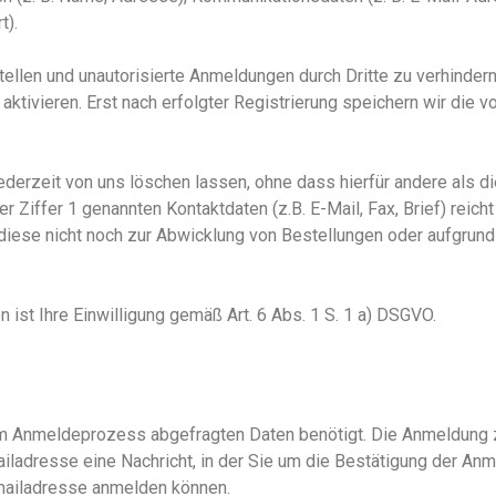
t).
en und unautorisierte Anmeldungen durch Dritte zu verhindern, 
 aktivieren.
Erst n
ach erfolgter Registrierung speichern wir die v
ederzeit von uns löschen lassen, ohne dass hierfür andere als d
er Ziffer 1 genannten Kontaktdaten (z.B. E-Mail, Fax, Brief) reic
iese nicht noch zur Abwicklung von Bestellungen oder aufgrund
n ist Ihre Einwilligung gem
äß
Art. 6 Abs. 1
S. 1
a
)
DSGVO.
m Anmeldeprozess abgefragten Daten benötigt. Die Anmeldung zu
ladresse eine Nachricht, in der Sie um die Bestätigung der An
 Emailadresse anmelden können.