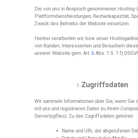
Die von uns in Anspruch genommenen Hosting-Le
Plattformdienstleistungen, Rechenkapazität, Sp
Zweck des Betriebs
der Website
einsetzen.
Hierbei verarbeiten wir, bzw. unser Hostinganb
von Kunden, Interessenten und Besuchern
diese
unser
er
Website
gem. Art.
6
Abs. 1
S. 1
f
)
DSGVO 
Zugriffsdaten
Wir sammeln Informationen über Sie, wenn Sie d
mit
uns und
registrieren Daten zu Ihrem Compute
Serverlogfiles). Zu den Zugriffsdaten gehören
:
Name und URL der abgerufenen Dat