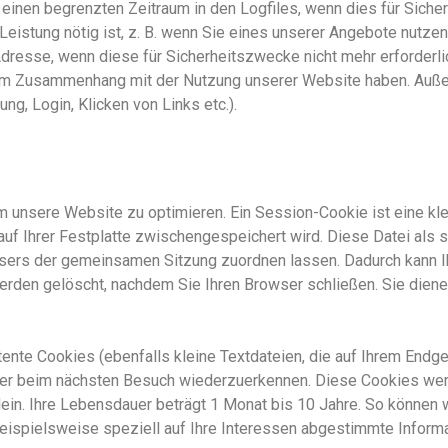
einen begrenzten Zeitraum in den Logfiles, wenn dies für Sicher
istung nötig ist, z. B. wenn Sie ein
es unserer
Angebot
e
nutzen
dresse, wenn diese für Sicherheitszwecke nicht mehr erforderl
t im Zusammenhang mit der Nutzung unserer Website haben. Außer
ng, Login, Klicken von Links etc.).
m unser
e
Website
zu optimieren. Ein Session-Cookie ist eine kle
auf Ihrer Festplatte zwischengespeichert wird. Diese Datei
als s
wsers
der gemeinsamen Sitzung zuordnen lassen. Dadurch kann
I
den gelöscht, nachdem Sie Ihren Browser schließen. Sie dienen
nte Cookies (ebenfalls kleine Textdateien, die auf Ihrem Endge
ser beim nächsten Besuch wiederzuerkennen. Diese Cookies werd
lein. Ihre Lebensdauer beträgt 1 Monat bis 10 Jahre
.
So können wi
eispielsweise speziell auf Ihre Interessen abgestimmte Informa