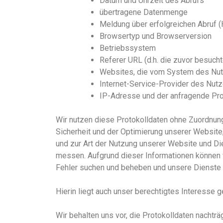
Datum und Uhrzeit des Abrufs
übertragene Datenmenge
Meldung über erfolgreichen Abruf
Browsertyp und Browserversion
Betriebssystem
Referer U
RL
(d.h. die zuvor besucht
Websites, die vom System des Nut
Internet-Service-Provider des Nut
IP-Adresse und der anfragende Pro
Wir nutzen diese Protokolldaten ohne Zuordnung
Sicherheit und der Optimierung unsere
r
Website
und zur Art der Nutzung unserer Website und D
messen. Aufgrund dieser Informationen können w
Fehler suchen und beheben und unsere Dienste
Hierin liegt auch unser berechtigtes Interesse g
Wir behalten uns vor, die Protokolldaten nachtr