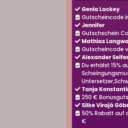
Genia Lackey
Gutscheincode im
Jennifer
Gutschschein Cod
Mathias Langwa
Gutscheincode v
Alexander Seife
Du erhälst 15% a
Schwingungsmuste
Untersetzer,Sch
Tanja Konstanti
250 € Bonusguts
Silke Virajá Göb
50% Rabatt auf 
€