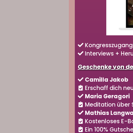
Kongresszugang m
Interviews + Her
Geschenke von de
Camilla Jakob
Erschaff dich neu
Maria Geragori
Meditation über 
Mathias Langwa
Kostenloses E-Bo
Ein 100% Gutschei