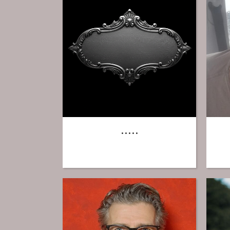
.....