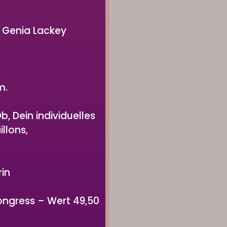
i Genia Lackey
m.
, Dein individuelles
llons,
in
ngress – Wert 49,50