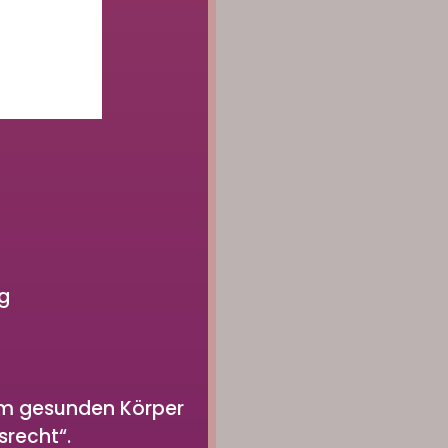
ng
nem gesunden Körper
srecht“.