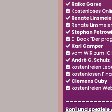
Raike Garve
Kostenloses Onli
Renate Linsmeie
Renate Linsmeier
Stephan Petrow
E-Book "Der pro
Karl Gamper
vom WIR zum IC
André G. Schulz
kostenfreien Leb
kostenlosen Fina
Clemens Cuby
kostenfreien We
___________
Boni und speziele