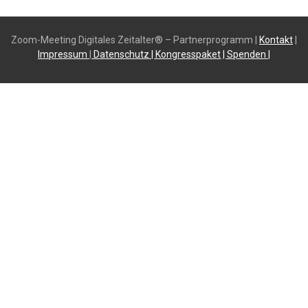
Zoom-Meeting Digitales Zeitalter® – Partnerprogramm |
Kontakt
|
Impressum
|
Datenschutz
| K
ongresspaket
|
Spende
n |