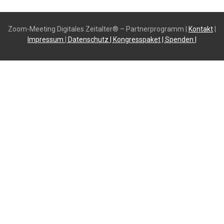
Zoom-Meeting Digitales Zeitalter® – Partnerprogramm |
Kontakt
|
Impressum
|
Datenschutz
| K
ongresspaket
|
Spende
n |